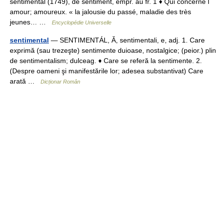
sentimental (1749), de sentiment, empr. au fr. 1 ♦ Qui concerne l
amour; amoureux. « la jalousie du passé, maladie des très
jeunes… …
Encyclopédie Universelle
sentimental
— SENTIMENTÁL, Ă, sentimentali, e, adj. 1. Care
exprimă (sau trezeşte) sentimente duioase, nostalgice; (peior.) plin
de sentimentalism; dulceag. ♦ Care se referă la sentimente. 2.
(Despre oameni şi manifestările lor; adesea substantivat) Care
arată …
Dicționar Român