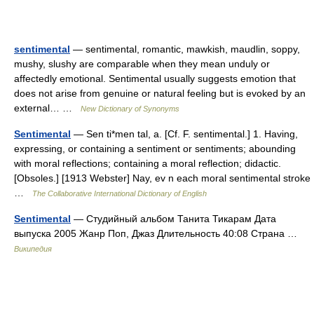
sentimental
— sentimental, romantic, mawkish, maudlin, soppy,
mushy, slushy are comparable when they mean unduly or
affectedly emotional. Sentimental usually suggests emotion that
does not arise from genuine or natural feeling but is evoked by an
external… …
New Dictionary of Synonyms
Sentimental
— Sen ti*men tal, a. [Cf. F. sentimental.] 1. Having,
expressing, or containing a sentiment or sentiments; abounding
with moral reflections; containing a moral reflection; didactic.
[Obsoles.] [1913 Webster] Nay, ev n each moral sentimental stroke
…
The Collaborative International Dictionary of English
Sentimental
— Студийный альбом Танита Тикарам Дата
выпуска 2005 Жанр Поп, Джаз Длительность 40:08 Страна …
Википедия