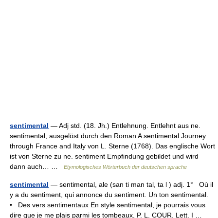
sentimental
— Adj std. (18. Jh.) Entlehnung. Entlehnt aus ne.
sentimental, ausgelöst durch den Roman A sentimental Journey
through France and Italy von L. Sterne (1768). Das englische Wort
ist von Sterne zu ne. sentiment Empfindung gebildet und wird
dann auch… …
Etymologisches Wörterbuch der deutschen sprache
sentimental
— sentimental, ale (san ti man tal, ta l ) adj. 1° Où il
y a du sentiment, qui annonce du sentiment. Un ton sentimental.
• Des vers sentimentaux En style sentimental, je pourrais vous
dire que je me plais parmi les tombeaux, P. L. COUR. Lett. I …