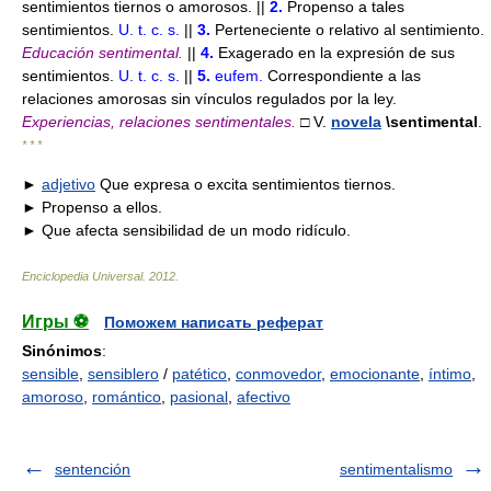
sentimientos tiernos o amorosos. ||
2.
Propenso a tales
sentimientos.
U. t. c. s.
||
3.
Perteneciente o relativo al sentimiento.
Educación sentimental.
||
4.
Exagerado en la expresión de sus
sentimientos.
U. t. c. s.
||
5.
eufem.
Correspondiente a las
relaciones amorosas sin vínculos regulados por la ley.
Experiencias, relaciones sentimentales.
□ V.
novela
\sentimental
.
* * *
►
adjetivo
Que expresa o excita sentimientos tiernos.
► Propenso a ellos.
► Que afecta sensibilidad de un modo ridículo.
Enciclopedia Universal
.
2012
.
Игры ⚽
Поможем написать реферат
Sinónimos
:
sensible
,
sensiblero
/
patético
,
conmovedor
,
emocionante
,
íntimo
,
amoroso
,
romántico
,
pasional
,
afectivo
sentención
sentimentalismo