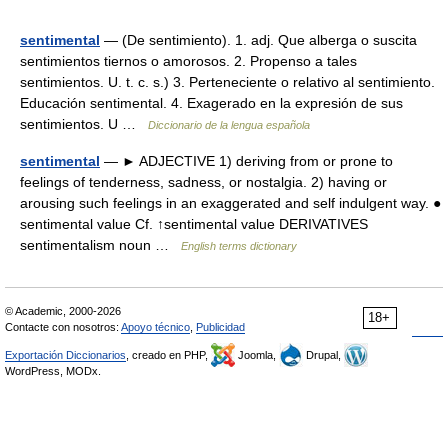
sentimental
— (De sentimiento). 1. adj. Que alberga o suscita
sentimientos tiernos o amorosos. 2. Propenso a tales
sentimientos. U. t. c. s.) 3. Perteneciente o relativo al sentimiento.
Educación sentimental. 4. Exagerado en la expresión de sus
sentimientos. U …
Diccionario de la lengua española
sentimental
— ► ADJECTIVE 1) deriving from or prone to
feelings of tenderness, sadness, or nostalgia. 2) having or
arousing such feelings in an exaggerated and self indulgent way. ●
sentimental value Cf. ↑sentimental value DERIVATIVES
sentimentalism noun …
English terms dictionary
© Academic, 2000-2026
18+
Contacte con nosotros:
Apoyo técnico
,
Publicidad
Exportación Diccionarios
, creado en PHP,
Joomla,
Drupal,
WordPress, MODx.