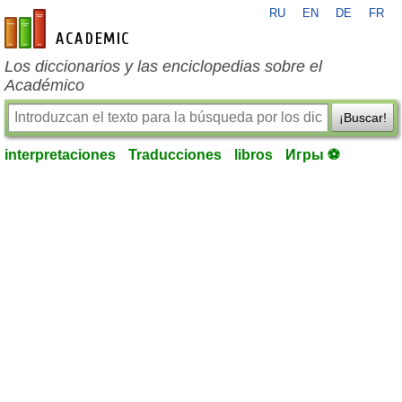
RU
EN
DE
FR
es-academic.com
Los diccionarios y las enciclopedias sobre el
Académico
¡Buscar!
interpretaciones
Traducciones
libros
Игры ⚽